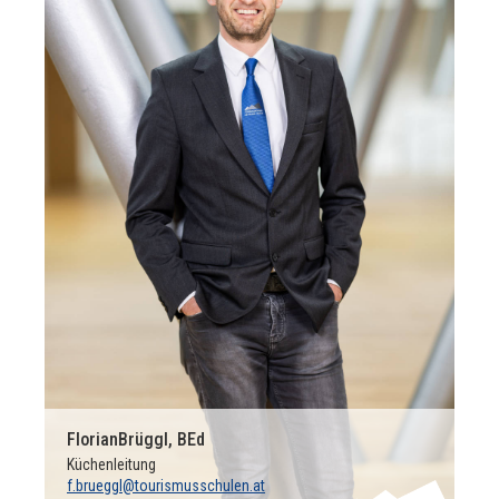
Florian
Brüggl, BEd
Küchenleitung
f.brueggl@tourismusschulen.at