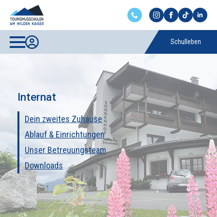
Schulleben
Internat
Dein zweites Zuhause
Ablauf & Einrichtungen
Unser Betreuungsteam
Downloads