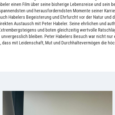
abeler einen Film über seine bisherige Lebensreise und sein
 spannendsten und herausforderndsten Momente seiner Karriere
ch Habelers Begeisterung und Ehrfurcht vor der Natur und den
rekten Austausch mit Peter Habeler. Seine ehrlichen und aut
s Extrembergsteigens und boten gleichzeitig wertvolle Ratsch
h unvergesslich bleiben. Peter Habelers Besuch war nicht nur
n, dass mit Leidenschaft, Mut und Durchhaltevermögen die höc